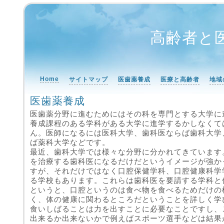
高齢者と
Home
サイトマップ
医歯薬養成
医療と高齢者
地域
医歯薬養成
医歯薬分野に進むためにはその科を専門とする大学に
養成課程のある学科がある大学に進学するかしなくて
ん。医師になるには医科大学、歯科医ならば歯科大学
ば薬科大学などです。
最近、歯科大学では様々な分野に分かれてきています
を治療する歯科医になるだけだというイメージが強か
すが、それだけではなく口腔保健学科、口腔健康科学
る学校もあります。これらは歯科医を要請する学科と
というと、口腔というのは食べ物を食べるためだけの
く、体の健康に関わるところだということを詳しく学
食いしばることは力を出すことに必要なことですし、
出来るか出来ないかで例えばスポーツ選手などは結果