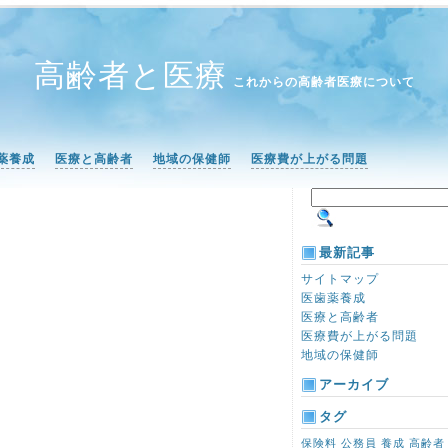
高齢者と医療
これからの高齢者医療について
薬養成
医療と高齢者
地域の保健師
医療費が上がる問題
最新記事
サイトマップ
医歯薬養成
医療と高齢者
医療費が上がる問題
地域の保健師
アーカイブ
タグ
保険料
公務員
養成
高齢者