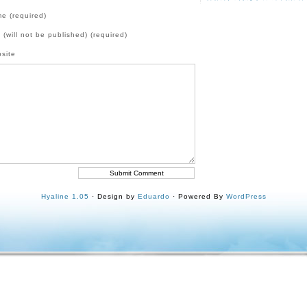
e (required)
l (will not be published) (required)
site
Hyaline 1.05
· Design by
Eduardo
· Powered By
WordPress